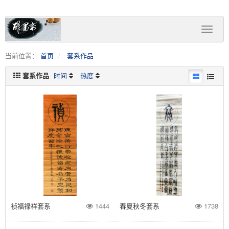
当前位置：
首页
套系作品
套系作品
时间
热度
祯福禄祥套系
1444
春夏秋冬套系
1738